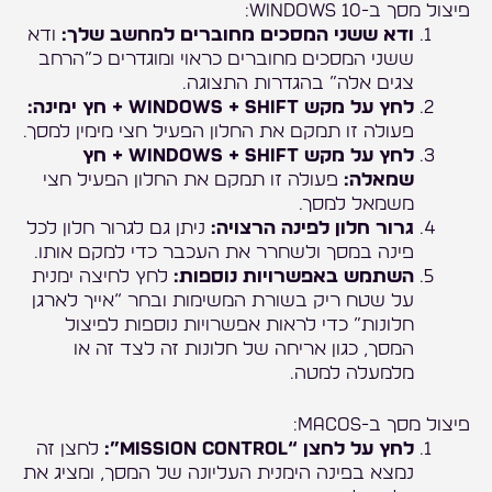
פיצול מסך ב-Windows 10:
ודא ששני המסכים מחוברים למחשב שלך:
ודא
ששני המסכים מחוברים כראוי ומוגדרים כ”הרחב
צגים אלה” בהגדרות התצוגה.
לחץ על מקש Windows + Shift + חץ ימינה:
פעולה זו תמקם את החלון הפעיל חצי מימין למסך.
לחץ על מקש Windows + Shift + חץ
שמאלה:
פעולה זו תמקם את החלון הפעיל חצי
משמאל למסך.
גרור חלון לפינה הרצויה:
ניתן גם לגרור חלון לכל
פינה במסך ולשחרר את העכבר כדי למקם אותו.
השתמש באפשרויות נוספות:
לחץ לחיצה ימנית
על שטח ריק בשורת המשימות ובחר “אייך לארגן
חלונות” כדי לראות אפשרויות נוספות לפיצול
המסך, כגון אריחה של חלונות זה לצד זה או
מלמעלה למטה.
פיצול מסך ב-macOS:
לחץ על לחצן “Mission Control”:
לחצן זה
נמצא בפינה הימנית העליונה של המסך, ומציג את