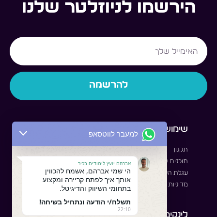
הירשמו לניוזלטר שלנו
Email
להרשמה
שימושי
לסטודנט
למעבר לווטסאפ
תקנון
לאיזור האישי
תוכנית שותפים
קבוצת סטודנטים
אברהם יועץ לימודים בכיר
הי שמי אברהם, אשמח להכווין
עגלת הקניות שלי
תוכנית סטאז'
אותך איך לפתח קריירה ומקצוע
מדיניות שימוש
בתחומי השיווק והדיגיטל.
תשלח/י הודעה ונתחיל בשיחה!
22:10
לינקים לתוכנות
עקבו אחרינו