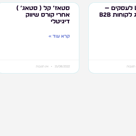
LinkedIn לעסקים —
סטאז’ קל ( סטאג’ )
איך להשיג לקוחות B2B
אחרי קורס שיווק
דיגיטלי
קרא עוד »
תגובות
15/08/2022
אין תגובות