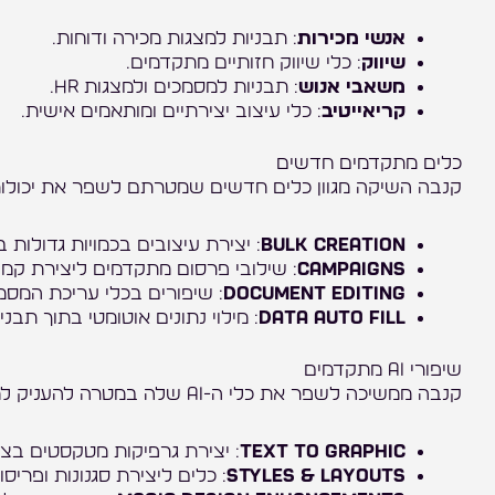
אנשי מכירות
: תבניות למצגות מכירה ודוחות.
שיווק
: כלי שיווק חזותיים מתקדמים.
משאבי אנוש
: תבניות למסמכים ולמצגות HR.
קריאייטיב
: כלי עיצוב יצירתיים ומותאמים אישית.
כלים מתקדמים חדשים
קנבה השיקה מגוון כלים חדשים שמטרתם לשפר את יכולות ה
Bulk Creation
: יצירת עיצובים בכמויות גדולות ב
Campaigns
: שילובי פרסום מתקדמים ליצירת קמפי
Document Editing
: שיפורים בכלי עריכת המסמ
Data Auto Fill
: מילוי נתונים אוטומטי בתוך תבניו
שיפורי AI מתקדמים
קנבה ממשיכה לשפר את כלי ה-AI שלה במטרה להעניק למשתמשים יכולות עיצוב מתקדמות יותר:
Text to Graphic
: יצירת גרפיקות מטקסטים בצו
Styles & Layouts
: כלים ליצירת סגנונות ופריס