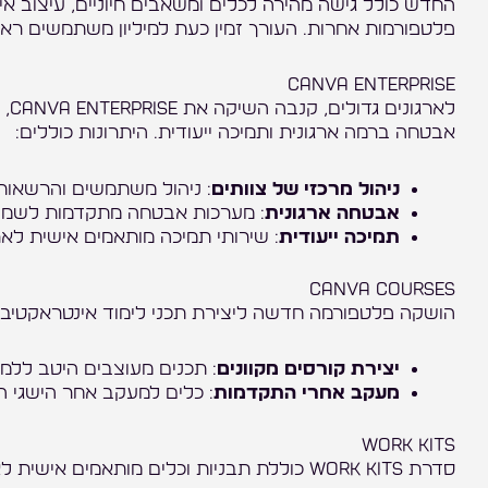
החדש כולל גישה מהירה לכלים ומשאבים חיוניים, עיצוב אינ
פלטפורמות אחרות. העורך זמין כעת למיליון משתמשים ראש
Canva Enterprise
לאר
אבטחה ברמה ארגונית ותמיכה ייעודית. היתרונות כוללים:
ניהול מרכזי של צוותים
: ניהול משתמשים והרשאות 
אבטחה ארגונית
: מערכות אבטחה מתקדמות לשמיר
תמיכה ייעודית
: שירותי תמיכה מותאמים אישית לארג
Canva Courses
הושקה פלטפורמה חדשה ליצירת תכני לימוד אינטראקטיביים בשם Canva Courses. הפלטפ
יצירת קורסים מקוונים
: תכנים מעוצבים היטב ללמי
מעקב אחרי התקדמות
: כלים למעקב אחר הישגי ה
Work Kits
סדרת Work Kits כוללת תבניות וכלים מותאמים אישית לאנשי מקצוע בתחומים שונים: