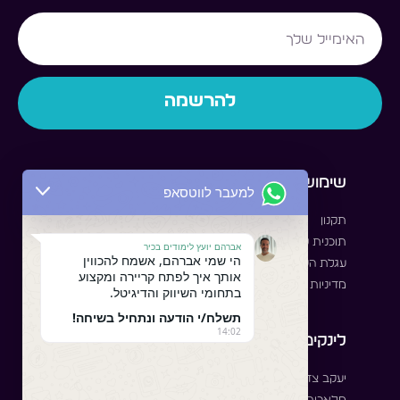
Email
להרשמה
שימושי
לסטודנט
למעבר לווטסאפ
תקנון
לאיזור האישי
תוכנית שותפים
קבוצת סטודנטים
אברהם יועץ לימודים בכיר
הי שמי אברהם, אשמח להכווין
עגלת הקניות שלי
תוכנית סטאז'
אותך איך לפתח קריירה ומקצוע
מדיניות שימוש
בתחומי השיווק והדיגיטל.
תשלח/י הודעה ונתחיל בשיחה!
14:02
לינקים לתוכנות
עקבו אחרינו
יעקב צדק - מרצה בינה
Facebook
Instagram