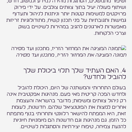
ושיפור מתמשכים, הסתגלות מהירה למידע ולמשוב חדש,
ושיתוף פעולה יעיל בתוך צוותים צולבים. על ידי פירוק
פרויקטים למשימות קטנות יותר וניתנות לניהול ותעדוף
גמישות ותגובתיות על פני תכנון קשיח, מתודולוגיות זריזות
מאפשרות לארגונים להגיב במהירות לשינויים בשוק
וצרכי הלקוחות.
תמונה המציגה את המחזור הזריז, מתכנון ועד מסירה
4. האם העתיד שלך תלוי ביכולת שלך
להוביל ולחדש?
בעולם התחרותי והמשתנה של היום, היכולת להוביל
ולחדש הפכה קריטית מאי פעם. מנהיגות אפקטיבית אינה
רק ניהול צוותים ומשימות; מדובר בהשראה והעצמת
אחרים למצות את הפוטנציאל שלהם. חדשנות, לעומת
זאת, היא המפתח להישאר רלוונטי ותחרותי בנוף מתפתח
כל הזמן. גם מנהיגות וגם חדשנות הם מיומנויות חיוניות
להנעת צמיחה, טיפוח יצירתיות והסתגלות לשינויים.