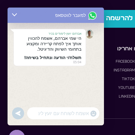
למעבר לווטסאפ
להרשמה
אברהם יועץ לימודים בכיר
הי שמי אברהם, אשמח להכווין
אותך איך לפתח קריירה ומקצוע
אחרינו
בתחומי השיווק והדיגיטל.
תשלח/י הודעה ונתחיל בשיחה!
Facebook
05:04
Instagram
TikTok
YouTube
Linkedin
"+chaty_settings.lang.emoji_picker+"
undefined
WhatsApp Message