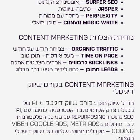
Surfer SEO
— אופטימיזציה לתוכן
Jasper
— כתיבה שיווקית
Perplexity
— מחקר עם מקורות
Canva Magic Write
— תוכן ויזואלי
מדידת הצלחת Content Marketing
Organic Traffic
— צמיחה חודש על חודש
Time on Page
— מעל 3 דקות = תוכן טוב
Backlinks נרכשים
— אחרים מצטטים אתכם
Leads מתוכן
— כמה לידים הגיעו דרך הבלוג
Content Marketing בקורס שיווק
דיגיטלי
קורס שיווק דיגיטלי + AI
מודול שיווק תוכן ב
של
מכללת צדק אקדמי מלמד אסטרטגיה, כתיבה עם AI,
SEO לתוכן ו-Repurposing על פני כל הפלטפורמות.
Google Ads, Meta Ads ו-Vibe
לצד מודולים ב
Coding
— מקבלים תמונה שלמה של שיווק דיגיטלי
מקצועי.