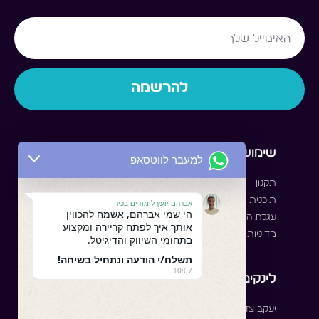
Email
להרשמה
שימושי
לסטודנט
למעבר לווטסאפ
תקנון
לאיזור האישי
תוכנית שותפים
קבוצת סטודנטים
אברהם יועץ לימודים בכיר
הי שמי אברהם, אשמח להכווין
עגלת הקניות שלי
תוכנית סטאז'
אותך איך לפתח קריירה ומקצוע
מדיניות שימוש
בתחומי השיווק והדיגיטל.
תשלח/י הודעה ונתחיל בשיחה!
10:07
לינקים לתוכנות
עקבו אחרינו
יעקב צדק - מרצה בינה
Facebook