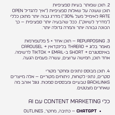
2. תוכן שפותר בעיות ספציפיות
תוכן שעונה על שאלות ספציפיות (“איך להגדיל open
rate לאימייל מעל 30%”) מדרג גבוה יותר מתוכן כללי
(“מדריך לשיווק”). ככל שהבעיה יותר ספציפית — כך
הכוונה גבוהה יותר והמרה גדולה יותר.
3. Repurposing — תוכן אחד × 5 פלטפורמות
מאמר בלוג → Thread בלינקדאין → Carousel
באינסטגרם → Short ב-TikTok → Email לרשימה.
אחד תוכן, חמישה ערוצים, עשרה פעמים הגעה.
4. תוכן מבוסס נתונים ומחקר מקורי
סקרים, נתוני לקוחות, ניתוחים מקוריים — אלה מייצרים
Backlinks טבעיים ומבססים סמכות. גוגל אוהב מה
שאחרים מצטטים.
כלי Content Marketing עם AI
ChatGPT
— כתיבה, מחקר, Outlines