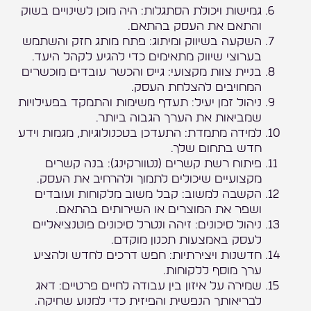
גמישות ויכולת הסתגלות: היה מוכן לשינויים בשוק
והתאם את העסק בהתאם.
השקעה בשיווק ומיתוג: פתח מותג חזק והשתמש
בערוצי שיווק מתאימים כדי להגיע לקהל היעד.
בניית צוות מקצועי: גייס והכשר עובדים מוכשרים
המחויבים להצלחת העסק.
ניהול זמן יעיל: תעדף משימות והתמקד בפעילויות
שמביאות את הערך הגבוה ביותר.
למידה מתמדת: התעדכן בטכנולוגיות, מגמות וידע
חדש בתחום שלך.
פיתוח רשת קשרים (נטוורקינג): בנה קשרים
מקצועיים שיכולים לתמוך ולהרחיב את העסק.
הקשבה למשוב: קבל משוב מלקוחות ועובדים
ושפר את המוצרים או השירותים בהתאם.
ניהול סיכונים: זיהה ונטרל סיכונים פוטנציאליים
לעסק באמצעות תכנון מוקדם.
חדשנות ויצירתיות: חפש דרכים לחדש ולהציע
ערך מוסף ללקוחות.
שמירה על איזון בין עבודה לחיים פרטיים: דאג
לבריאותך הנפשית והפיזית כדי למנוע שחיקה.