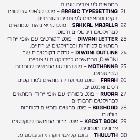
המתאים לעיצובים נועזים.
Arabic Typesetting
– פונט קלאסי עם קווים
דקים ומתאימים לעיצובים מסורתיים.
Sakkal Majalla
– פונט קריא מאוד שמתאים
לפרויקטים דיגיטליים ודפוס.
Diwani Letter
– פונט דקורטיבי עם אופי ייחודי
המתאים לכותרות ולפרויקטים יצירתיים.
Diwani Outline
– גרסה דקורטיבית של
Diwani, המתאימה לפרויקטים עיצוביים.
Mothanna
– פונט מודגש המתאים לכותרות
ולפרסומים.
Farah
– פונט נשי ועדין המתאים לפרויקטים
רכים ואלגנטיים.
Ruqaa
– פונט מסורתי עם אופי ייחודי המתאים
לפרויקטים תרבותיים.
Baghdad
– פונט מרשים ומתאים לכותרות
בולטות.
Kacst Book
– פונט ברור המותאם לטקסטים
ארוכים ומסמכים.
Thuluth
– פונט קלאסי ויוקרתי המבוסס על