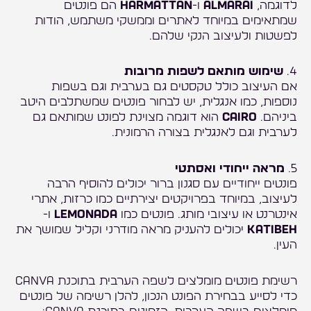
לדוגמה,
Almarai
ו-
Harmattan
הם פונטים
שמתאימים במיוחד לאתרים וממשקי משתמש, הודות
לפשטות ולעיצוב הנקי שלהם.
4.
שימוש מותאם לשפות מרובות
אם העיצוב כולל טקסטים גם בערבית וגם בשפות
נוספות, כמו אנגלית, יש לבחור פונטים שמשתלבים היטב
ביניהם.
Cairo
הוא דוגמה מצוינת לפונט שמותאם גם
לערבית וגם לאנגלית בצורה הרמונית.
5.
מראה ייחודי ואסתטי
פונטים ייחודיים עם סגנון ברור יכולים להוסיף הרבה
לעיצוב, במיוחד בפרויקטים יצירתיים כמו כרזות, אתרי
אינטרנט או עיצובי מותג. פונטים כמו
Lemonada
ו-
Katibeh
יכולים להעניק מראה מודרני וקליל שמושך את
העין.
רשימת פונטים מומלצים לשפה הערבית בתוכנת Canva
כדי לסייע בבחירת הפונט הנכון, להלן רשימה של פונטים