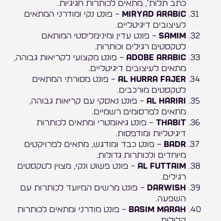
כתב תלות׳, מתאים לכותרות חגיגיות.
Miryad Arabic
– פונט נקי ומודרני המתאים
לעיצובים דיגיטליים.
Samim
– פונט עדין ומינימליסטי המותאם
לטקסטים רגילים וכותרות.
Adobe Arabic
– פונט מקצועי לקריאות גבוהה,
מתאים לעיצובים דיגיטליים.
Al Hurra Fajer
– פונט מסורתי המתאים
לטקסטים מורכבים.
Al Hariri
– פונט נאסקי עם קריאות גבוהה,
מתאים לפרסומים רשמיים.
Thabit
– פונט גיאומטרי ומתאים לכותרות
דיגיטליות ומודפסות.
Badr
– פונט כבד ומודגש, מתאים לפרויקטים
מיוחדים ולכותרות גדולות.
Al Futtaim
– פונט פשוט ונקי, מצוין לטקסטים
רגילים.
Darwish
– פונט מרשים המיועד לכותרות עם
השפעה.
Basim Marah
– פונט מודרני ומתאים לכותרות
קלילות.