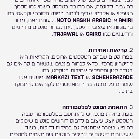
להעביר. לדוגמה, אם מדובר בטקסט רשמי כמו מסמך
משפטי או אקדמי, עדיף לבחור בפונט מסורתי וקלאסי כמו
Amiri
או
Noto Naskh Arabic
. לעומת זאת, עבור
פרסומות או עיצובי דיגיטל, ניתן לבחור פונטים מודרניים
וחדשניים כמו
Cairo
או
Tajawal
.
2.
קריאות ואחידות
בפרויקטים שבהם הטקסטים ארוכים, הקריאות היא
קריטריון מרכזי. כדאי לבחור פונטים שנשארים קריאים גם
בגודל קטן ומספקים אחידות בטקסט, כמו
Scheherazade
או
Markazi Text
. פונטים אלו
שומרים על מבנה ברור ומאפשרים לקוראים להתמקד
בתוכן.
3.
התאמת הפונט לפלטפורמה
בעת בחירת פונט, יש להתחשב בפלטפורמה שבה
הטקסט יוצג. עיצובים לדפוס דורשים פונטים שיכולים
להופיע בצורה אסתטית גם במידות גדולות, בעוד
שעיצובים דיגיטליים צריכים פונטים שמותאמים למסכים.