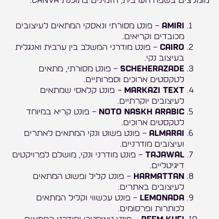
מומלצים בשפה הערבית, הזמינים בתוכנת Canva:
Amiri
– פונט מסורתי ונאסקי המתאים לעיצובים
מכובדים וקריאים.
Cairo
– פונט מודרני המשלב בין ערבית ואנגלית
בעיצוב נקי.
Scheherazade
– פונט מסורתי, מתאים
לטקסטים ארוכים וספרותיים.
Markazi Text
– פונט קלאסי שמתאים
לעיצובים יוקרתיים.
Noto Naskh Arabic
– פונט קריא במיוחד
לטקסטים ארוכים.
Almarai
– פונט פשוט ונקי המתאים לאתרים
ועיצובים מודרניים.
Tajawal
– פונט מודרני ונקי, מושלם לפרויקטים
דיגיטליים.
Harmattan
– פונט קליל ופשוט המתאים
לעיצובים באתרים.
Lemonada
– פונט עכשווי וקליל המתאים
לכותרות ופרסומים.