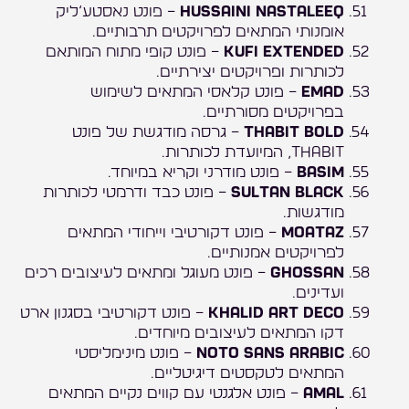
Hussaini Nastaleeq
– פונט נאסטע‘ליק
אומנותי המתאים לפרויקטים תרבותיים.
Kufi Extended
– פונט קופי מתוח המותאם
לכותרות ופרויקטים יצירתיים.
Emad
– פונט קלאסי המתאים לשימוש
בפרויקטים מסורתיים.
Thabit Bold
– גרסה מודגשת של פונט
Thabit, המיועדת לכותרות.
Basim
– פונט מודרני וקריא במיוחד.
Sultan Black
– פונט כבד ודרמטי לכותרות
מודגשות.
Moataz
– פונט דקורטיבי וייחודי המתאים
לפרויקטים אמנותיים.
Ghossan
– פונט מעוגל ומתאים לעיצובים רכים
ועדינים.
Khalid Art Deco
– פונט דקורטיבי בסגנון ארט
דקו המתאים לעיצובים מיוחדים.
Noto Sans Arabic
– פונט מינימליסטי
המתאים לטקסטים דיגיטליים.
Amal
– פונט אלגנטי עם קווים נקיים המתאים