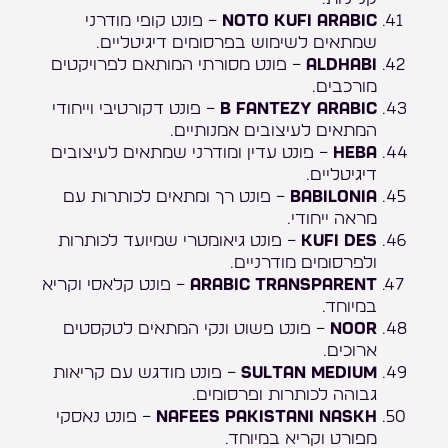
Noto Kufi Arabic
– פונט קופי מודרני
שמתאים לשימוש בפרסומים דיגיטליים.
Aldhabi
– פונט מסורתי המותאם לפרויקטים
מורכבים.
B Fantezy Arabic
– פונט דקורטיבי וייחודי
המתאים לעיצובים אמנותיים.
Heba
– פונט עדין ומודרני שמתאים לעיצובים
דיגיטליים.
Babilonia
– פונט רך ומתאים לכותרות עם
מראה ייחודי.
Kufi Des
– פונט גיאומטרי שמיועד לכותרות
ולפרסומים מודרניים.
Arabic Transparent
– פונט קלאסי וקריא
במיוחד.
Noor
– פונט פשוט ונקי המתאים לטקסטים
ארוכים.
Sultan Medium
– פונט מודגש עם קריאות
גבוהה לכותרות ופרסומים.
Nafees Pakistani Naskh
– פונט נאסקי
מפורט וקריא במיוחד.