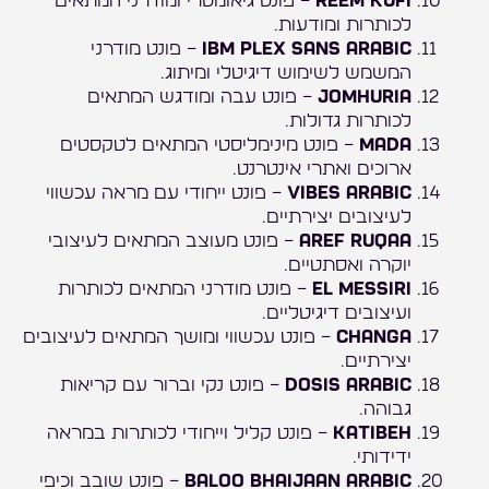
Reem Kufi
– פונט גיאומטרי ומודרני המתאים
לכותרות ומודעות.
IBM Plex Sans Arabic
– פונט מודרני
המשמש לשימוש דיגיטלי ומיתוג.
Jomhuria
– פונט עבה ומודגש המתאים
לכותרות גדולות.
Mada
– פונט מינימליסטי המתאים לטקסטים
ארוכים ואתרי אינטרנט.
Vibes Arabic
– פונט ייחודי עם מראה עכשווי
לעיצובים יצירתיים.
Aref Ruqaa
– פונט מעוצב המתאים לעיצובי
יוקרה ואסתטיים.
El Messiri
– פונט מודרני המתאים לכותרות
ועיצובים דיגיטליים.
Changa
– פונט עכשווי ומושך המתאים לעיצובים
יצירתיים.
Dosis Arabic
– פונט נקי וברור עם קריאות
גבוהה.
Katibeh
– פונט קליל וייחודי לכותרות במראה
ידידותי.
Baloo Bhaijaan Arabic
– פונט שובב וכיפי