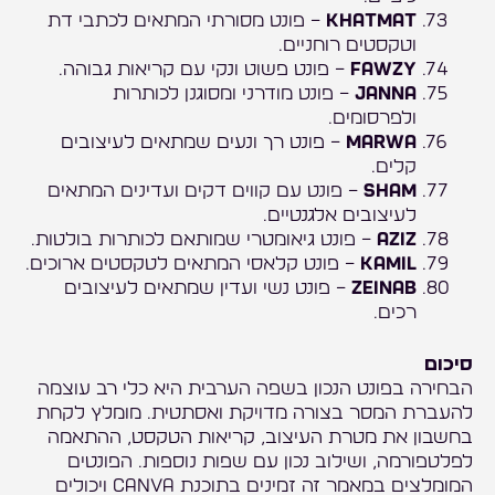
Khatmat
– פונט מסורתי המתאים לכתבי דת
וטקסטים רוחניים.
Fawzy
– פונט פשוט ונקי עם קריאות גבוהה.
Janna
– פונט מודרני ומסוגנן לכותרות
ולפרסומים.
Marwa
– פונט רך ונעים שמתאים לעיצובים
קלים.
Sham
– פונט עם קווים דקים ועדינים המתאים
לעיצובים אלגנטיים.
Aziz
– פונט גיאומטרי שמותאם לכותרות בולטות.
Kamil
– פונט קלאסי המתאים לטקסטים ארוכים.
Zeinab
– פונט נשי ועדין שמתאים לעיצובים
רכים.
סיכום
הבחירה בפונט הנכון בשפה הערבית היא כלי רב עוצמה
להעברת המסר בצורה מדויקת ואסתטית. מומלץ לקחת
בחשבון את מטרת העיצוב, קריאות הטקסט, ההתאמה
לפלטפורמה, ושילוב נכון עם שפות נוספות. הפונטים
המומלצים במאמר זה זמינים בתוכנת Canva ויכולים