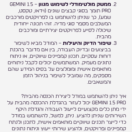
ממשק מולטימודלי לשימוש מגוון
– Gemini 1.5
Pro תומך בסוגי קבצים שונים (וידאו, טקסט,
שמע), כך שניתן להשתמש בו לפרויקטים מורכבים
המשלבים מספר סוגי מדיה. זוהי תכונה ייחודית
שיכולה לסייע לפרויקטים יצירתיים ומורכבים
מהבית.
שיפור הדיוק והיעילות
– המודל מביא לשיפור
בביצועים ובדיוק העבודה, בין אם מדובר בהכנת
דוחות עסקיים, תכנון קמפיינים שיווקיים, או ניתוח
נתונים מעמיק. המשתמשים יכולים לקבל ניתוחים
מותאמים אישית ומומלצים על בסיס המידע שהם
מספקים, מה שמוביל לשיפור בניהול הזמן
והמשאבים.
איך ניתן להשתמש במודל ליצירת הכנסה מהבית?
Gemini 1.5 Pro יכול לעזור בהגדלת ההכנסה מהבית על
ידי מתן כלים מקצועיים לייעול העבודה והגדלת היקף
השירותים שניתן להציע. ניתן, למשל, להשתמש במודל
כדי לייצר תכנים שיווקיים מותאמים אישית, לתכנן ולנתח
קמפיינים ופרויקטים, ולהציע שירותי ייעוץ וניתוח נתונים