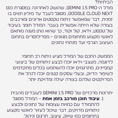
הביתיות?
מודל ה-Gemini 1.5 Pro, שהושק לאחרונה במסגרת כנס
Google Cloud Next, מסוגל לעבד עד מיליון תווים בו
זמנית, דבר שמאפשר ניתוח טקסטים ארוכים ומורכבים
בצורה שלא הייתה אפשרית בעבר. המודל תומך בעיבוד
של טקסט, וידאו, קול וקוד, כך שהוא נותן מענה מותאם
לאנשי מקצוע מתחומים מגוונים – מפרילנסרים בתחום
העיצוב הגרפי ועד מנתחי נתונים.
הממשק החכם של המודל מציע ניתוח רב תחומי:
לדוגמה, מעצבי וידאו יוכלו לבצע ניתוחים של ביצועי
קמפיינים, מתרגמים יוכלו להשתמש בכלים מתקדמים
לשיפור הדיוק, ובעלי עסקים קטנים יוכלו לנהל את
הפרויקטים שלהם בצורה יעילה ומדויקת יותר.
יתרונות מרכזיים של Gemini 1.5 Pro לעובדים מהבית
עיבוד תוכן מורכב בזמן אמת
– המודל מסוגל
להתמודד עם כמויות עצומות של נתונים ולבצע
ניתוחים מדויקים, דבר שיכול לעזור לאנשי מקצוע
בתחומים כמו שיווק, עיצוב, תרגום וניהול.