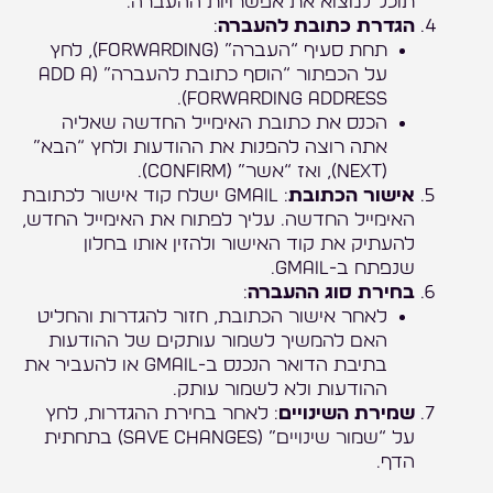
תוכל למצוא את אפשרויות ההעברה.
הגדרת כתובת להעברה
:
תחת סעיף “העברה” (Forwarding), לחץ
על הכפתור “הוסף כתובת להעברה” (Add a
forwarding address).
הכנס את כתובת האימייל החדשה שאליה
אתה רוצה להפנות את ההודעות ולחץ “הבא”
(Next), ואז “אשר” (Confirm).
אישור הכתובת
: Gmail ישלח קוד אישור לכתובת
האימייל החדשה. עליך לפתוח את האימייל החדש,
להעתיק את קוד האישור ולהזין אותו בחלון
שנפתח ב-Gmail.
בחירת סוג ההעברה
:
לאחר אישור הכתובת, חזור להגדרות והחליט
האם להמשיך לשמור עותקים של ההודעות
בתיבת הדואר הנכנס ב-Gmail או להעביר את
ההודעות ולא לשמור עותק.
שמירת השינויים
: לאחר בחירת ההגדרות, לחץ
על “שמור שינויים” (Save changes) בתחתית
הדף.