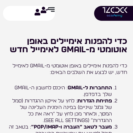
ילוג
תוכן
כדי להפנות אימיילים באופן
אוטומטי מ-Gmail לאימייל חדש
כדי להפנות אימיילים באופן אוטומטי מ-Gmail לאימייל
חדש, יש לבצע את השלבים הבאים:
התחברות ל-Gmail
: היכנס לחשבון ה-Gmail
שלך בדפדפן.
פתיחת הגדרות
: לחץ על אייקון ההגדרות (סמל
של גלגל שיניים) בפינה הימנית העליונה של
המסך, ולאחר מכן לחץ על “ראה את כל
ההגדרות” (See all settings).
מעבר לטאב “העברה ו-POP/IMAP”
: בטאב זה